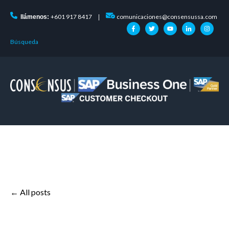
+601 917 8417
comunicaciones@consensussa.com
llámenos:
|
Búsqueda
All posts