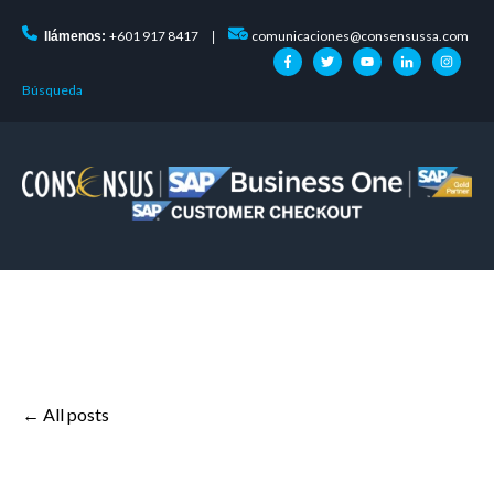
+601 917 8417
comunicaciones@consensussa.com
llámenos:
|
Búsqueda
All posts