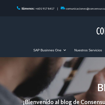
+601 917 8417
comunicaciones@consensuss
llámenos:
|
SAP Businnes One
Nuestros Servicios
Show submenu for SAP Bus
B
¡Bienvenido al blog de Consensu