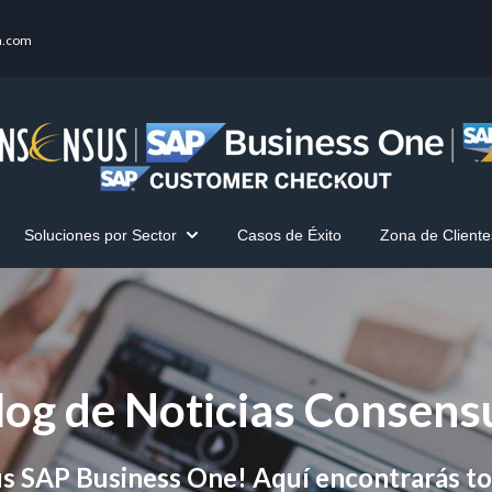
a.com
Soluciones por Sector
Casos de Éxito
Zona de Cliente
innes One
Show submenu for Soluciones por Sector
log de Noticias Consens
s SAP Business One! Aquí encontrarás to