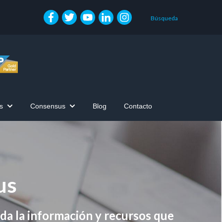
Búsqueda
s
Consensus
Blog
Contacto
Show submenu for Zona de Clientes
Show submenu for Consensus
us
da la información y recursos que