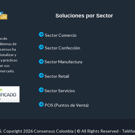
Soluciones por Sector
Sector Comercio
po de
oblemas de
Sector Confección
nsensus ha
onalizar y
y prácticas
Sector Manufactura
ar sus
 mercado,
Sector Retail
Sector Servicios
POS (Puntos de Venta)
. Copyright 2026
Consensus Colombia
| © All Rights Reserved - Teléf