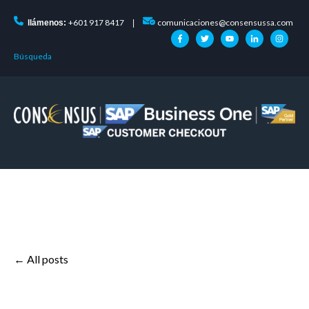
+601 917 8417
comunicaciones@consensussa.com
llámenos:
|
Búsqueda
All posts