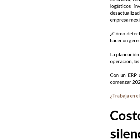
logísticos i
desactualizad
empresa mexic
¿Cómo detecta
hacer un geren
La planeación
operación, las
Con un ERP c
comenzar 2026 
¿Trabaja en e
Cost
silen