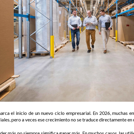
rca el inicio de un nuevo ciclo empresarial. En 2026, muchas e
ales, pero a veces ese crecimiento no se traduce directamente en u
der más no siempre significa ganar más. En muchos casos, las util