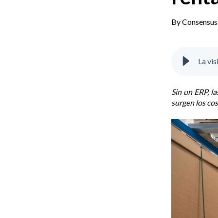
By
Consensus
La vis
Sin un ERP, la
surgen los cos