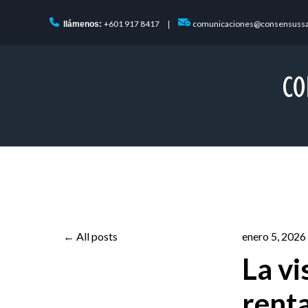
+601 917 8417
comunicaciones@consensuss
llámenos:
|
All posts
enero 5, 2026
La vi
rent