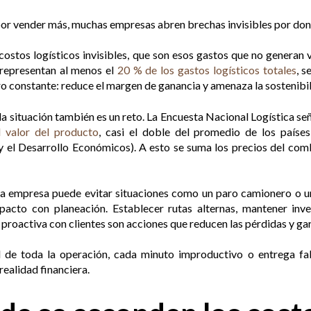
 por vender más, muchas empresas abren brechas invisibles por don
ostos logísticos invisibles, que son esos gastos que no generan va
 representan al menos el
20 % de los gastos logísticos totales
, s
ro constante: reduce el margen de ganancia y amenaza la sostenibi
a situación también es un reto. La Encuesta Nacional Logística señ
 valor del producto
, casi el doble del promedio de los país
 el Desarrollo Económicos). A esto se suma los precios del comb
na empresa puede evitar situaciones como un paro camionero o un
pacto con planeación. Establecer rutas alternas, mantener inve
roactiva con clientes son acciones que reducen las pérdidas y gar
ad de toda la operación, cada minuto improductivo o entrega fa
 realidad financiera.