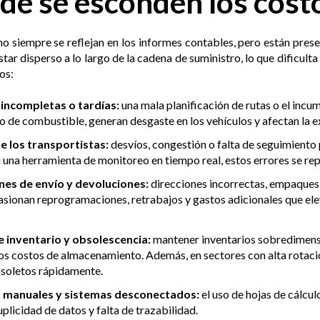
e se esconden los costo
o siempre se reflejan en los informes contables, pero están prese
star disperso a lo largo de la cadena de suministro, lo que dificulta
os:
incompletas o tardías:
una mala planificación de rutas o el inc
 de combustible, generan desgaste en los vehículos y afectan la ex
e los transportistas:
desvíos, congestión o falta de seguimiento
n una herramienta de monitoreo en tiempo real, estos errores se rep
nes de envío y devoluciones:
direcciones incorrectas, empaques 
asionan reprogramaciones, retrabajos y gastos adicionales que ele
 inventario y obsolescencia:
mantener inventarios sobredimensi
os costos de almacenamiento. Además, en sectores con alta rotac
soletos rápidamente.
 manuales y sistemas desconectados:
el uso de hojas de cálcu
uplicidad de datos y falta de trazabilidad.