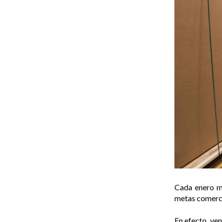
Cada enero ma
metas comerci
En efecto, ven