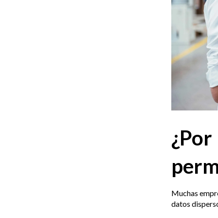
¿Po
perm
Muchas empres
datos disperso