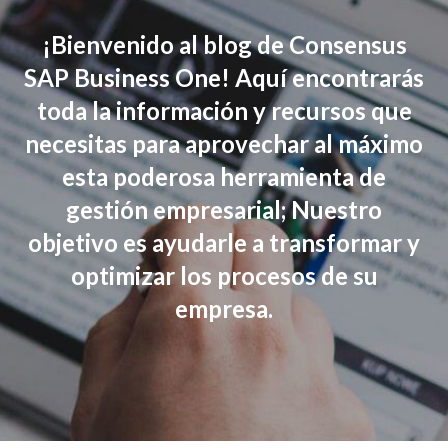
¡Bienvenido al blog de Consensus
SAP Business One! Aquí encontrarás
toda la información y recursos que
necesitas para aprovechar al máximo
esta poderosa herramienta de
gestión empresarial; Nuestro
objetivo es ayudarle a transformar y
optimizar los procesos de su
empresa.