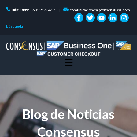
+601 917 8417
comunicaciones@consensussa.com
llámenos:
|
Búsqueda
Open main navigation
Blog de Noticias
Consensus